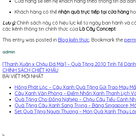
Cửa hàng sẽ liên hệ khách hàng theo thông tin đã đăn
Khách hàng có thể
nhận quà trực tiếp tại cửa hàng
ho
Lưu ý:
Chính sách này có hiệu lực kể từ ngày ban hành và có
các kênh thông tin chính thức của
Là Cây Concept
.
This entry was posted in
Blog kiến thức
. Bookmark the
perm
admin
[Thanh Xuân x Chậu Đá Mài] – Quà Tặng 20.10 Tinh Tế Dàn
CHÍNH SÁCH CHIẾT KHẤU
BÀI VIẾT MỚI NHẤT
Hồng Phát Lộc – Cây Xanh Quà Tặng Gửi Trao May Mắ
Cây Xanh Văn Phòng – Điểm Nhấn Xanh Thanh Lịch V
Quà Tặng Cho Đồng Nghiệp – Chậu Cây Tiểu Cảnh Nhỏ
Quà Tặng Cây Xanh Sang Trọng – Bàng Singapore, Mó
Set Quà Tặng Người Thương – Món Quà Xanh Thay Lời