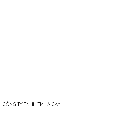
42 Cô Giang, P. Cầu Kiệu, TP.HCM
088 653 06 79
08h30 - 21h30 (Thứ 2 – Chủ nhật)
welcome.lacay@
gmail.com
CÔNG TY TNHH TM LÀ CÂY
GPKD số: 0319167490
Được cấp Sở tài chính TP.HCM