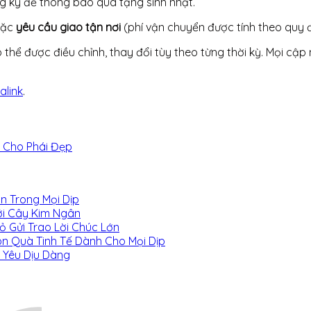
g ký để thông báo quà tặng sinh nhật.
ặc
yêu cầu giao tận nơi
(phí vận chuyển được tính theo quy đ
 thể được điều chỉnh, thay đổi tùy theo từng thời kỳ. Mọi cậ
alink
.
h Cho Phái Đẹp
n Trong Mọi Dịp
ới Cây Kim Ngân
 Gửi Trao Lời Chúc Lớn
n Quà Tinh Tế Dành Cho Mọi Dịp
 Yêu Dịu Dàng