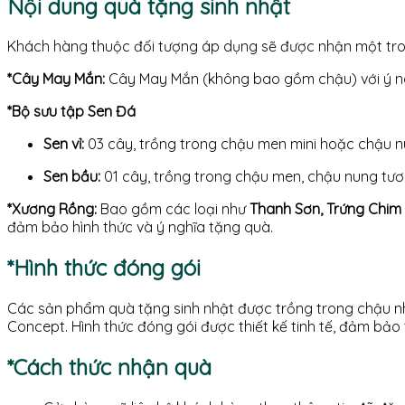
Nội dung quà tặng sinh nhật
Khách hàng thuộc đối tượng áp dụng sẽ được nhận một tron
*Cây May Mắn:
Cây May Mắn
(không bao gồm chậu) với ý n
*Bộ sưu tập Sen Đá
Sen vỉ:
03 cây, trồng trong chậu men mini hoặc chậu 
Sen bầu:
01 cây, trồng trong chậu men, chậu nung tư
*Xương Rồng:
Bao gồm các loại như
Thanh Sơn, Trứng Chim
đảm bảo hình thức và ý nghĩa tặng quà.
*Hình thức đóng gói
Các sản phẩm quà tặng sinh nhật được trồng trong chậu nhự
Concept. Hình thức đóng gói được thiết kế tinh tế, đảm bảo 
*Cách thức nhận quà