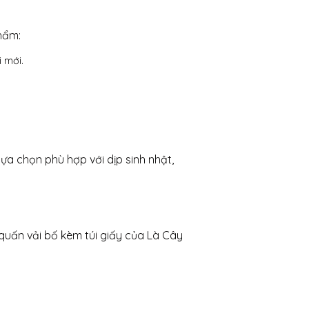
hẩm:
i mới.
ựa chọn phù hợp với dịp sinh nhật,
quấn vải bố kèm túi giấy của Là Cây