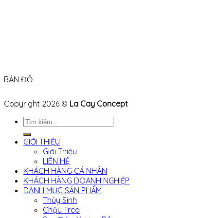
BẢN ĐỒ
Copyright 2026 ©
La Cay Concept
Tìm
kiếm:
GIỚI THIỆU
Giới Thiệu
LIÊN HỆ
KHÁCH HÀNG CÁ NHÂN
KHÁCH HÀNG DOANH NGHIỆP
DANH MỤC SẢN PHẨM
Thủy Sinh
Chậu Treo