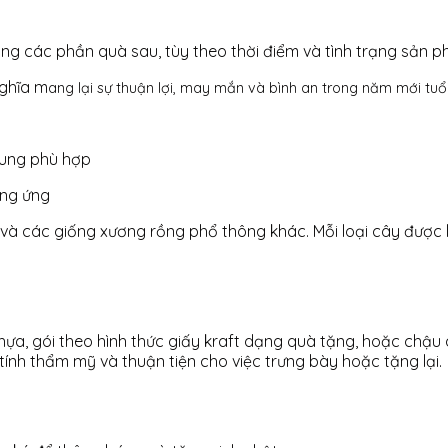
g các phần quà sau, tùy theo thời điểm và tình trạng sản p
ghĩa m
ang lại sự thuận lợi, may mắn và bình an trong năm mới tuổ
nung phù hợp
ơng ứng
và các giống xương rồng phổ thông khác. Mỗi loại cây được l
a, gói theo hình thức giấy kraft dạng quà tặng, hoặc chậu 
tính thẩm mỹ và thuận tiện cho việc trưng bày hoặc tặng lại.