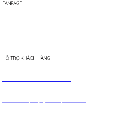
FANPAGE
HỖ TRỢ KHÁCH HÀNG
› Chính sách giao hàng
› Chính sách bảo hành & đổi trả
› Chính sách chiết khấu
› Chính
sách quà tặng sinh nhật khách hàng