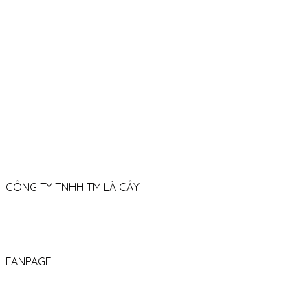
42 Cô Giang, P. Cầu Kiệu, TP.HCM
088 653 06 79
08h30 - 21h30 (Thứ 2 – Chủ nhật)
welcome.lacay@
gmail.com
CÔNG TY TNHH TM LÀ CÂY
GPKD số: 0319167490
Được cấp Sở tài chính TP.HCM
FANPAGE