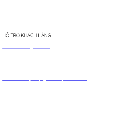
HỖ TRỢ KHÁCH HÀNG
› Chính sách giao hàng
› Chính sách bảo hành & đổi trả
› Chính sách chiết khấu
› Chính
sách quà tặng sinh nhật khách hàng