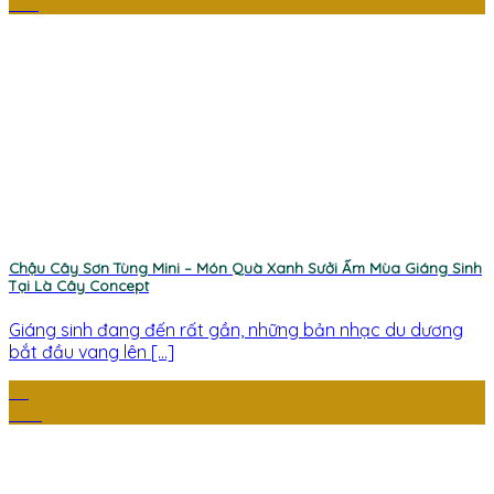
Th5
Chậu Cây Sơn Tùng Mini – Món Quà Xanh Sưởi Ấm Mùa Giáng Sinh
Tại Là Cây Concept
Giáng sinh đang đến rất gần, những bản nhạc du dương
bắt đầu vang lên [...]
29
Th11