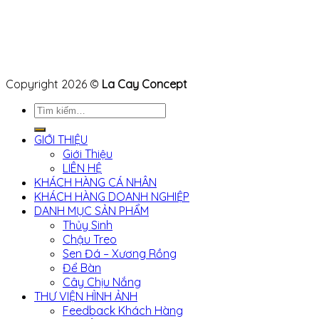
Copyright 2026 ©
La Cay Concept
Tìm
kiếm:
GIỚI THIỆU
Giới Thiệu
LIÊN HỆ
KHÁCH HÀNG CÁ NHÂN
KHÁCH HÀNG DOANH NGHIỆP
DANH MỤC SẢN PHẨM
Thủy Sinh
Chậu Treo
Sen Đá – Xương Rồng
Để Bàn
Cây Chịu Nắng
THƯ VIỆN HÌNH ẢNH
Feedback Khách Hàng