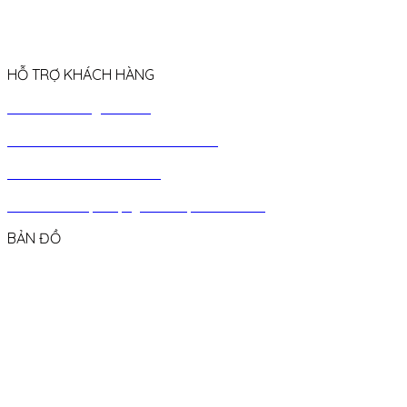
HỖ TRỢ KHÁCH HÀNG
› Chính sách giao hàng
› Chính sách bảo hành & đổi trả
› Chính sách chiết khấu
› Chính
sách quà tặng sinh nhật khách hàng
BẢN ĐỒ