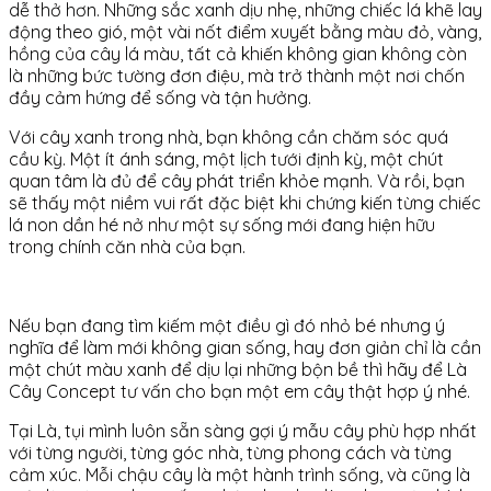
dễ thở hơn. Những sắc xanh dịu nhẹ, những chiếc lá khẽ lay
động theo gió, một vài nốt điểm xuyết bằng màu đỏ, vàng,
hồng của cây lá màu, tất cả khiến không gian không còn
là những bức tường đơn điệu, mà trở thành một nơi chốn
đầy cảm hứng để sống và tận hưởng.
Với cây xanh trong nhà, bạn không cần chăm sóc quá
cầu kỳ. Một ít ánh sáng, một lịch tưới định kỳ, một chút
quan tâm là đủ để cây phát triển khỏe mạnh. Và rồi, bạn
sẽ thấy một niềm vui rất đặc biệt khi chứng kiến từng chiếc
lá non dần hé nở như một sự sống mới đang hiện hữu
trong chính căn nhà của bạn.
Nếu bạn đang tìm kiếm một điều gì đó nhỏ bé nhưng ý
nghĩa để làm mới không gian sống, hay đơn giản chỉ là cần
một chút màu xanh để dịu lại những bộn bề thì hãy để Là
Cây Concept tư vấn cho bạn một em cây thật hợp ý nhé.
Tại Là, tụi mình luôn sẵn sàng gợi ý mẫu cây phù hợp nhất
với từng người, từng góc nhà, từng phong cách và từng
cảm xúc. Mỗi chậu cây là một hành trình sống, và cũng là