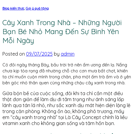
Blog kiến thức
,
Gợi ý quà tặng
Cây Xanh Trong Nhà – Những Người
Bạn Bé Nhỏ Mang Đến Sự Bình Yên
Mỗi Ngày
Posted on
09/07/2025
by
admin
Có đôi ngày tháng Bảy, bầu trời trở nên ẩm ương đến lạ. Nắng
chưa kịp tỏa rạng đã nhường chỗ cho cơn mưa bất chợt, khiến
ta chỉ muốn cuộn mình trong chăn, pha một ấm trà ấm và ở yên
bên góc nhỏ thân quen cùng những chậu cây xanh trong nhà.
Giữa bộn bề của cuộc sống, đôi khi ta chỉ cần một điều
thật đơn giản để làm dịu đi tâm trạng như ánh sáng lấp
lánh qua tán lá nhỏ, như sắc xanh dịu mát hiện diện lặng lẽ
trong căn phòng. Không ồn ào, không phô trương, mấy
em “cây xanh trong nhà” tại Là Cây Concept chính là liều
vitamin xanh cho không gian sống và tâm hồn bạn.