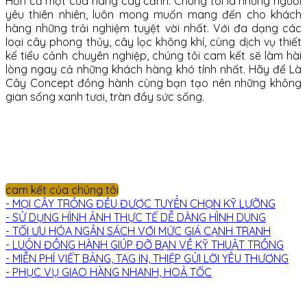
Hơn cả một cửa hàng cây cảnh. Chúng tôi là những người
yêu thiên nhiên, luôn mong muốn mang đến cho khách
hàng những trải nghiệm tuyệt vời nhất. Với đa dạng các
loại cây phong thủy, cây lọc không khí, cùng dịch vụ thiết
kế tiểu cảnh chuyên nghiệp, chúng tôi cam kết sẽ làm hài
lòng ngay cả những khách hàng khó tính nhất. Hãy để Là
Cây Concept đồng hành cùng bạn tạo nên những không
gian sống xanh tươi, tràn đầy sức sống.
cam kết của chúng tôi
- MỌI CÂY TRỒNG ĐỀU ĐƯỢC TUYỂN CHỌN KỸ LƯỠNG
- SỬ DỤNG HÌNH ẢNH THỰC TẾ DỄ DÀNG HÌNH DUNG
- TỐI ƯU HÓA NGÂN SÁCH VỚI MỨC GIÁ CẠNH TRANH
- LUÔN ĐỒNG HÀNH GIÚP ĐỠ BẠN VỀ KỸ THUẬT TRỒNG
- MIỄN PHÍ VIẾT BẢNG, TAG IN, THIỆP GỬI LỜI YÊU THƯƠNG
- PHỤC VỤ GIAO HÀNG NHANH, HOẢ TỐC