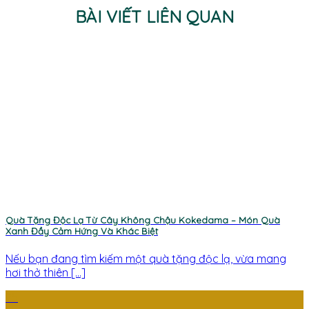
BÀI VIẾT LIÊN QUAN
Quà Tặng Độc Lạ Từ Cây Không Chậu Kokedama – Món Quà
Xanh Đầy Cảm Hứng Và Khác Biệt
Nếu bạn đang tìm kiếm một quà tặng độc lạ, vừa mang
hơi thở thiên [...]
25