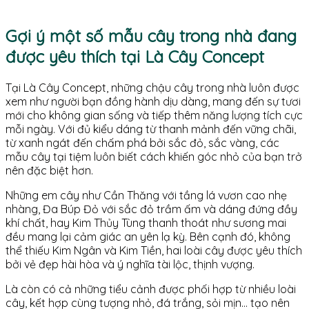
Gợi ý một số mẫu cây trong nhà đang
được yêu thích tại Là Cây Concept
Tại Là Cây Concept, những chậu cây trong nhà luôn được
xem như người bạn đồng hành dịu dàng, mang đến sự tươi
mới cho không gian sống và tiếp thêm năng lượng tích cực
mỗi ngày. Với đủ kiểu dáng từ thanh mảnh đến vững chãi,
từ xanh ngát đến chấm phá bởi sắc đỏ, sắc vàng, các
mẫu cây tại tiệm luôn biết cách khiến góc nhỏ của bạn trở
nên đặc biệt hơn.
Những em cây như Cần Thăng với tầng lá vươn cao nhẹ
nhàng, Đa Búp Đỏ với sắc đỏ trầm ấm và dáng đứng đầy
khí chất, hay Kim Thủy Tùng thanh thoát như sương mai
đều mang lại cảm giác an yên lạ kỳ. Bên cạnh đó, không
thể thiếu Kim Ngân và Kim Tiền, hai loài cây được yêu thích
bởi vẻ đẹp hài hòa và ý nghĩa tài lộc, thịnh vượng.
Là còn có cả những tiểu cảnh được phối hợp từ nhiều loài
cây, kết hợp cùng tượng nhỏ, đá trắng, sỏi mịn… tạo nên