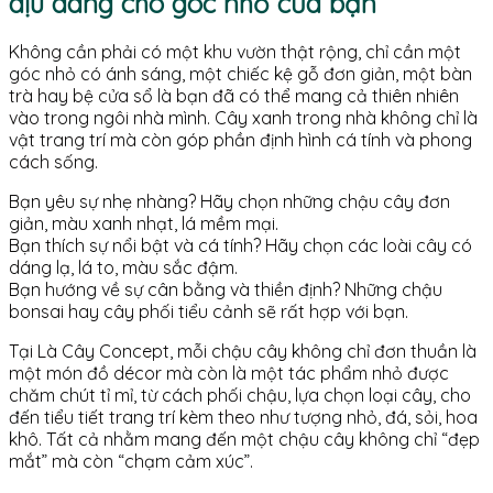
dịu dàng cho góc nhỏ của bạn
Không cần phải có một khu vườn thật rộng, chỉ cần một
góc nhỏ có ánh sáng, một chiếc kệ gỗ đơn giản, một bàn
trà hay bệ cửa sổ là bạn đã có thể mang cả thiên nhiên
vào trong ngôi nhà mình. Cây xanh trong nhà không chỉ là
vật trang trí mà còn góp phần định hình cá tính và phong
cách sống.
Bạn yêu sự nhẹ nhàng? Hãy chọn những chậu cây đơn
giản, màu xanh nhạt, lá mềm mại.
Bạn thích sự nổi bật và cá tính? Hãy chọn các loài cây có
dáng lạ, lá to, màu sắc đậm.
Bạn hướng về sự cân bằng và thiền định? Những chậu
bonsai hay cây phối tiểu cảnh sẽ rất hợp với bạn.
Tại Là Cây Concept, mỗi chậu cây không chỉ đơn thuần là
một món đồ décor mà còn là một tác phẩm nhỏ được
chăm chút tỉ mỉ, từ cách phối chậu, lựa chọn loại cây, cho
đến tiểu tiết trang trí kèm theo như tượng nhỏ, đá, sỏi, hoa
khô. Tất cả nhằm mang đến một chậu cây không chỉ “đẹp
mắt” mà còn “chạm cảm xúc”.