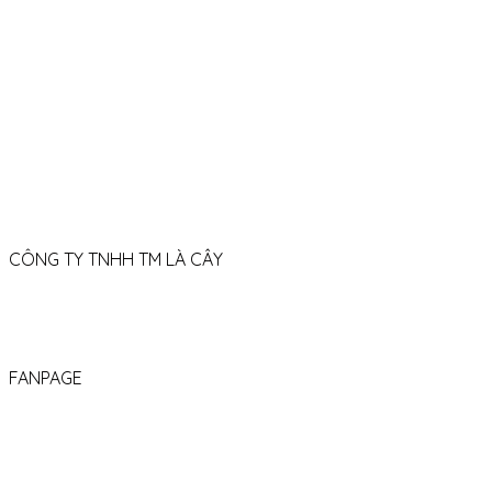
088 653 06 79
08h30 - 21h30 (Thứ 2 – Chủ nhật)
welcome.lacay@
gmail.com
CÔNG TY TNHH TM LÀ CÂY
GPKD số: 0319167490
Được cấp Sở tài chính TP.HCM
FANPAGE