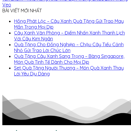
Veo
BÀI VIẾT MỚI NHẤT
Hồng Phát Lộc – Cây Xanh Quà Tặng Gửi Trao May
Mắn Trong Mọi Dịp
Cây Xanh Văn Phòng – Điểm Nhấn Xanh Thanh Lịch
Với Cây Kim Ngân
Quà Tặng Cho Đồng Nghiệp – Chậu Cây Tiểu Cảnh
Nhỏ Gửi Trao Lời Chúc Lớn
Quà Tặng Cây Xanh Sang Trọng – Bàng Singapore,
Món Quà Tinh Tế Dành Cho Mọi Dịp
Set Quà Tặng Người Thương – Món Quà Xanh Thay
Lời Yêu Dịu Dàng