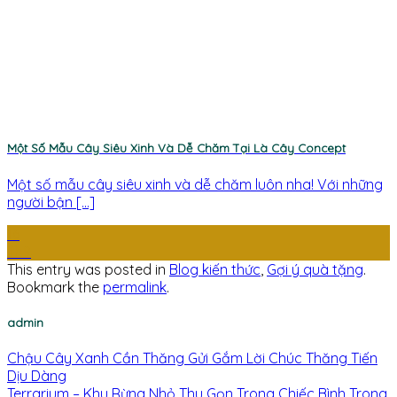
Một Số Mẫu Cây Siêu Xinh Và Dễ Chăm Tại Là Cây Concept
Một số mẫu cây siêu xinh và dễ chăm luôn nha! Với những
người bận [...]
16
Th9
This entry was posted in
Blog kiến thức
,
Gợi ý quà tặng
.
Bookmark the
permalink
.
admin
Chậu Cây Xanh Cần Thăng Gửi Gắm Lời Chúc Thăng Tiến
Dịu Dàng
Terrarium – Khu Rừng Nhỏ Thu Gọn Trong Chiếc Bình Trong