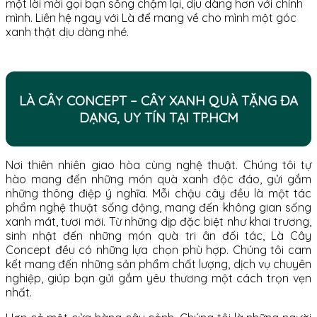
một lời mời gọi bạn sống chậm lại, dịu dàng hơn với chính
mình. Liên hệ ngay với Là để mang về cho mình một góc
xanh thật dịu dàng nhé.
LÀ CÂY CONCEPT – CÂY XANH QUÀ TẶNG ĐA
DẠNG, UY TÍN TẠI TP.HCM
Nơi thiên nhiên giao hòa cùng nghệ thuật. Chúng tôi tự
hào mang đến những món quà xanh độc đáo, gửi gắm
những thông điệp ý nghĩa. Mỗi chậu cây đều là một tác
phẩm nghệ thuật sống động, mang đến không gian sống
xanh mát, tươi mới. Từ những dịp đặc biệt như khai trương,
sinh nhật đến những món quà tri ân đối tác, Là Cây
Concept đều có những lựa chọn phù hợp. Chúng tôi cam
kết mang đến những sản phẩm chất lượng, dịch vụ chuyên
nghiệp, giúp bạn gửi gắm yêu thương một cách trọn vẹn
nhất.