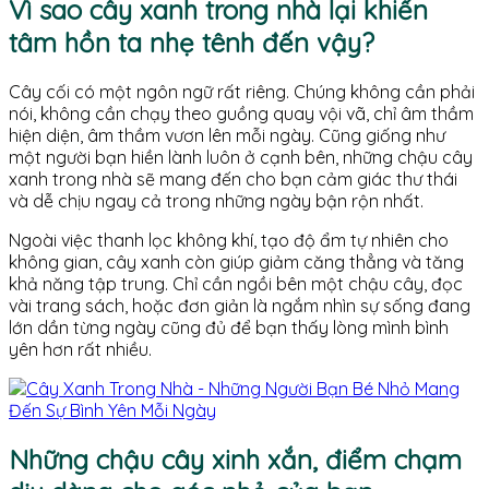
Vì sao cây xanh trong nhà lại khiến
tâm hồn ta nhẹ tênh đến vậy?
Cây cối có một ngôn ngữ rất riêng. Chúng không cần phải
nói, không cần chạy theo guồng quay vội vã, chỉ âm thầm
hiện diện, âm thầm vươn lên mỗi ngày. Cũng giống như
một người bạn hiền lành luôn ở cạnh bên, những chậu cây
xanh trong nhà sẽ mang đến cho bạn cảm giác thư thái
và dễ chịu ngay cả trong những ngày bận rộn nhất.
Ngoài việc thanh lọc không khí, tạo độ ẩm tự nhiên cho
không gian, cây xanh còn giúp giảm căng thẳng và tăng
khả năng tập trung. Chỉ cần ngồi bên một chậu cây, đọc
vài trang sách, hoặc đơn giản là ngắm nhìn sự sống đang
lớn dần từng ngày cũng đủ để bạn thấy lòng mình bình
yên hơn rất nhiều.
Những chậu cây xinh xắn, điểm chạm