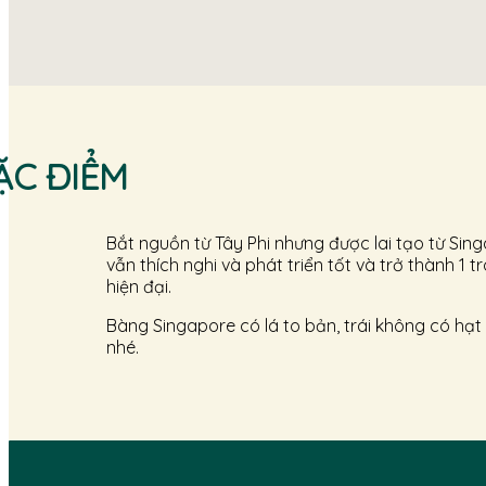
ẶC ĐIỂM
Bắt nguồn từ Tây Phi nhưng được lai tạo từ Sin
vẫn thích nghi và phát triển tốt và trở thành 1
hiện đại.
Bàng Singapore có lá to bản, trái không có hạt
nhé.