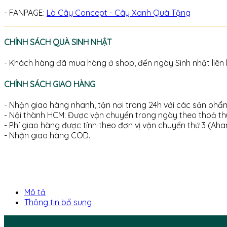
- FANPAGE:
Là Cây Concept - Cây Xanh Quà Tặng
CHÍNH SÁCH QUÀ SINH NHẬT
- Khách hàng đã mua hàng ở shop, đến ngày Sinh nhật liên
CHÍNH SÁCH GIAO HÀNG
- Nhận giao hàng nhanh, tận nơi trong 24h với các sản phẩm
- Nội thành HCM: Được vận chuyển trong ngày theo thoả th
- Phí giao hàng được tính theo đơn vị vận chuyển thứ 3 (Aha
- Nhận giao hàng COD.
Mô tả
Thông tin bổ sung