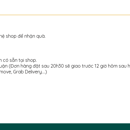
 hệ shop để nhận quà.
 có sẵn tại shop.
uận (Đơn hàng đặt sau 20h30 sẽ giao trước 12 giờ hôm sau 
move, Grab Delivery….)