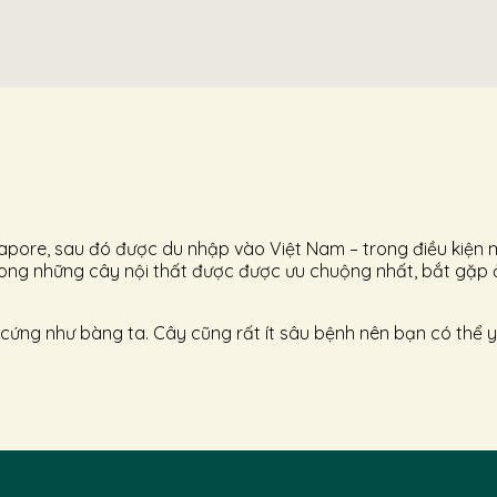
gapore, sau đó được du nhập vào Việt Nam – trong điều kiện 
 trong những cây nội thất được được ưu chuộng nhất, bắt gặp 
 cứng như bàng ta. Cây cũng rất ít sâu bệnh nên bạn có thể 