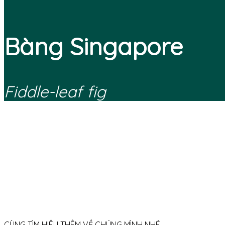
Bàng Singapore
Fiddle-leaf fig
CÙNG TÌM HIÊU THÊM VỀ CHÚNG MÌNH NHÉ