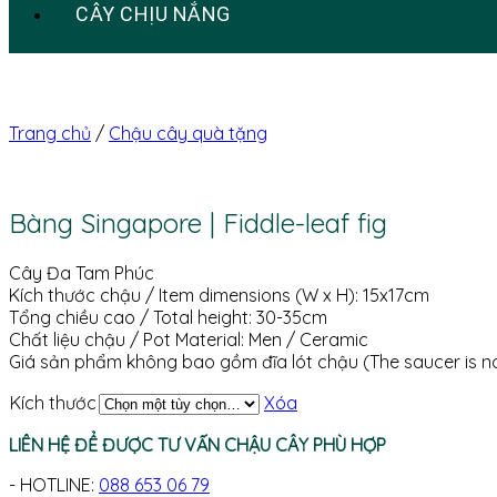
CÂY CHỊU NẮNG
Trang chủ
/
Chậu cây quà tặng
Bàng Singapore | Fiddle-leaf fig
Cây Đa Tam Phúc
Kích thước chậu / Item dimensions (W x H): 15x17cm
Tổng chiều cao / Total height: 30-35cm
Chất liệu chậu / Pot Material: Men / Ceramic
Giá sản phẩm không bao gồm đĩa lót chậu (The saucer is no
Kích thước
Xóa
LIÊN HỆ ĐỂ ĐƯỢC TƯ VẤN CHẬU CÂY PHÙ HỢP
- HOTLINE:
088 653 06 79