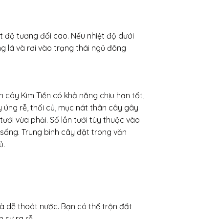
ệt độ tương đối cao. Nếu nhiệt độ dưới
g lá và rơi vào trạng thái ngủ đông
 cây Kim Tiền có khả năng chịu hạn tốt,
y úng rễ, thối củ, mục nát thân cây gây
ưới vừa phải. Số lần tưới tùy thuộc vào
h sống. Trung bình cây đặt trong văn
ủ.
và dễ thoát nước. Bạn có thể trộn đất
 sự ra rễ.