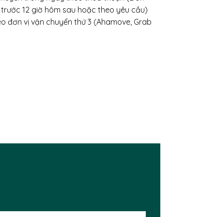
 trước 12 giờ hôm sau hoặc theo yêu cầu)
heo đơn vị vận chuyển thứ 3 (Ahamove, Grab