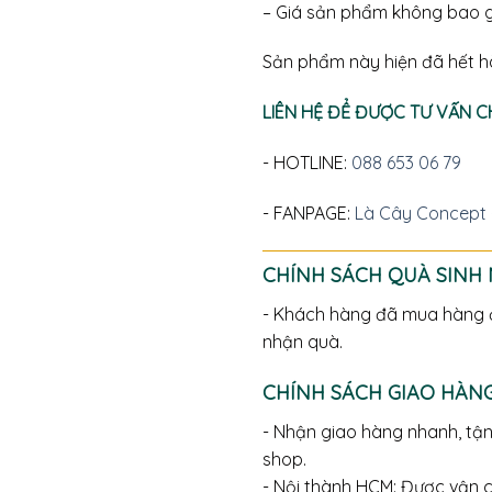
– Giá sản phẩm không bao gồ
Sản phẩm này hiện đã hết h
LIÊN HỆ ĐỂ ĐƯỢC TƯ VẤN 
- HOTLINE:
088 653 06 79
- FANPAGE:
Là Cây Concept
CHÍNH SÁCH QUÀ SINH
- Khách hàng đã mua hàng ở
nhận quà.
CHÍNH SÁCH GIAO HÀN
- Nhận giao hàng nhanh, tận
shop.
- Nội thành HCM: Được vận 