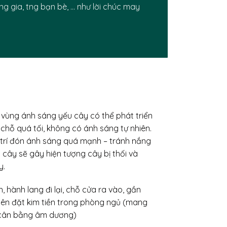
g gia, tng bạn bè, … như lời chúc may
 vùng ánh sáng yếu cây có thể phát triển
chỗ quá tối, không có ánh sáng tự nhiên.
ị trí đón ánh sáng quá mạnh – tránh nắng
 cây sẽ gây hiện tượng cây bị thối và
y.
 hành lang đi lại, chỗ cửa ra vào, gần
nên đặt kim tiền trong phòng ngủ (mang
cân bằng âm dương)