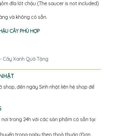
m đĩa lót chậu (The saucer is not included)
àng và không có sẵn.
CHẬU CÂY PHÙ HỢP
 - Cây Xanh Quà Tặng
 NHẬT
 shop, đến ngày Sinh nhật liên hệ shop để
G
 nơi trong 24h với các sản phẩm có sẵn tại
chuyển trong ngày theo thoả thuận (Đơn