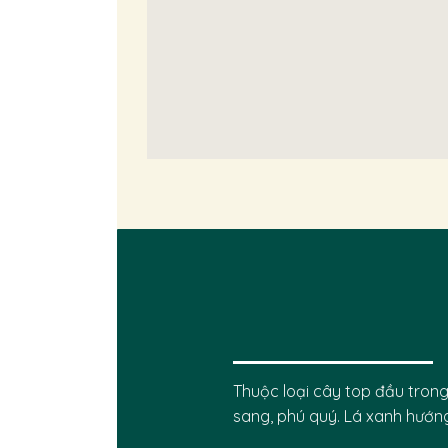
Thuộc loại cây top đầu trong
sang, phú quý. Lá xanh hướng l