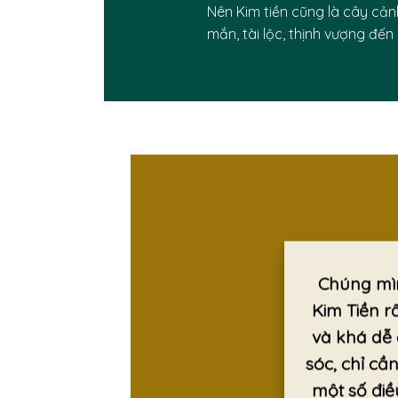
Nên Kim tiền cũng là cây cản
mắn, tài lộc, thịnh vượng đến
Chúng mì
Kim Tiền r
và khá dễ
sóc, chỉ cầ
một số điề