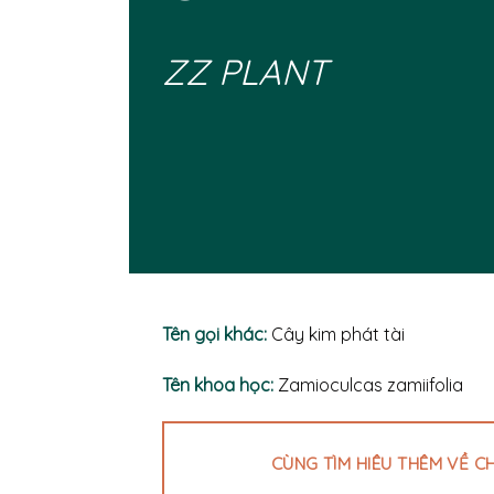
ZZ PLANT
Tên gọi khác:
Cây kim phát tài
Tên khoa học:
Zamioculcas zamiifolia
CÙNG TÌM HIÊU THÊM VỀ C