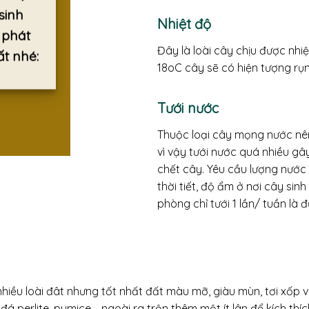
sinh
Nhiệt độ
 phát
Đây là loài cây chịu được nhi
ất nhé:
18oC cây sẽ có hiện tượng rụn
Tưới nước
Thuộc loại cây mọng nước nên
vì vậy tưới nước quá nhiều gâ
chết cây. Yêu cầu lượng nước t
thời tiết, độ ẩm ở nơi cây sin
phòng chỉ tưới 1 lần/ tuần là đ
nhiều loài đât nhưng tốt nhất đất màu mỡ, giàu mùn, tơi xốp 
đá perlite, pumice,….ngoài ra trộn thêm một ít lân để kích thích