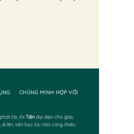
ỤNG
CHÚNG MINH HỢP VỚI
hát tài, thì
Tiền
đại diện cho giàu
 đi lên, tiền bạc lúc nào cũng nhiều.