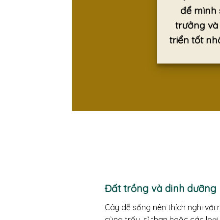
để mình 
trưởng và
triển tốt nh
Đất trồng và dinh dưỡng
Cây dễ sống nên thích nghi với 
cùng trấu, sỉ than hoặc các loại 