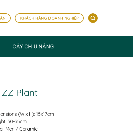
HÂN
KHÁCH HÀNG DOANH NGHIỆP
CÂY CHỊU NẮNG
 ZZ Plant
mensions (W x H): 15x17cm
ight: 30-35cm
ial: Men / Ceramic