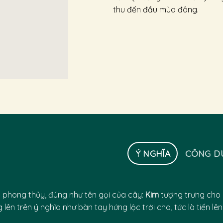
thu đến đầu mùa đông.
Ý NGHĨA
CÔNG D
 phong thủy, đúng như tên gọi của cây:
Kim
tượng trưng cho p
ên trên ý nghĩa như bàn tay hứng lộc trời cho, tức là tiến lên,