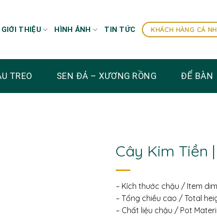
GIỚI THIỆU
HÌNH ẢNH
TIN TỨC
KHÁCH HÀNG CÁ N
U TREO
SEN ĐÁ – XƯƠNG RỒNG
ĐỂ BÀN
Cây Kim Tiền |
– Kích thước chậu / Item di
– Tổng chiều cao / Total he
– Chất liệu chậu / Pot Mater