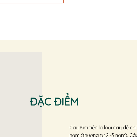
ĐẶC ĐIỂM
Cây Kim tiền là loại cây dễ c
năm (thường từ 2 -3 năm). Câ