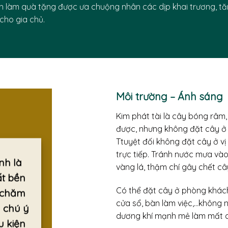
h làm quà tặng được ưa chuộng nhân các dịp khai trương, tăn
 cho gia chủ.
Môi trường – Ánh sáng
Kim phát tài là cây bóng râm,
được, nhưng không đặt cây ở 
Ttuyệt đối không đặt cây ở v
trực tiếp. Tránh nước mưa vào
nh là
vàng lá, thậm chí gây chết câ
ất bền
Có thể đặt cây ở phòng khách,
 chăm
cửa sổ, bàn làm việc,…không 
n chú ý
dương khí mạnh mẻ làm mất 
u kiện