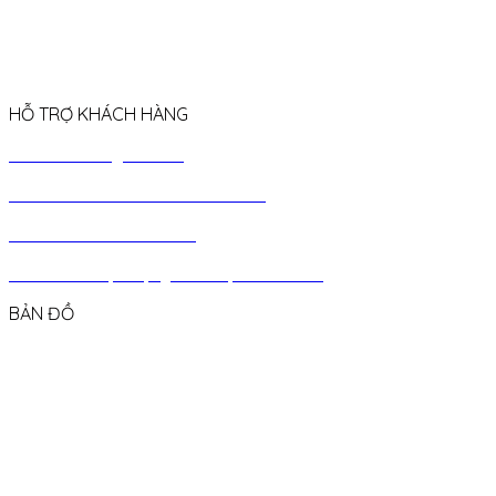
HỖ TRỢ KHÁCH HÀNG
› Chính sách giao hàng
› Chính sách bảo hành & đổi trả
› Chính sách chiết khấu
› Chính
sách quà tặng sinh nhật khách hàng
BẢN ĐỒ