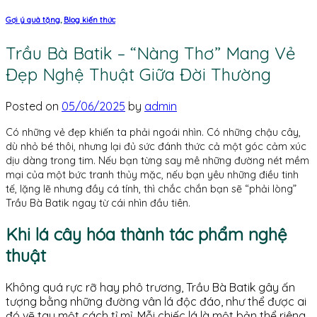
Gợi ý quà tặng
,
Blog kiến thức
Trầu Bà Batik – “Nàng Thơ” Mang Vẻ
Đẹp Nghệ Thuật Giữa Đời Thường
Posted on
05/06/2025
by
admin
Có những vẻ đẹp khiến ta phải ngoái nhìn. Có những chậu cây,
dù nhỏ bé thôi, nhưng lại đủ sức đánh thức cả một góc cảm xúc
dịu dàng trong tim. Nếu bạn từng say mê những đường nét mềm
mại của một bức tranh thủy mặc, nếu bạn yêu những điều tinh
tế, lặng lẽ nhưng đầy cá tính, thì chắc chắn bạn sẽ “phải lòng”
Trầu Bà Batik ngay từ cái nhìn đầu tiên.
Khi lá cây hóa thành tác phẩm nghệ
thuật
Không quá rực rỡ hay phô trương, Trầu Bà Batik gây ấn
tượng bằng những đường vân lá độc đáo, như thể được ai
đó vẽ tay một cách tỉ mỉ. Mỗi chiếc lá là một bản thể riêng