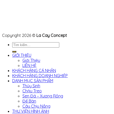
Copyright 2026 ©
La Cay Concept
Tìm
kiếm:
GIỚI THIỆU
Giới Thiệu
LIÊN HỆ
KHÁCH HÀNG CÁ NHÂN
KHÁCH HÀNG DOANH NGHIỆP
DANH MỤC SẢN PHẨM
Thủy Sinh
Chậu Treo
Sen Đá – Xương Rồng
Để Bàn
Cây Chịu Nắng
THƯ VIỆN HÌNH ẢNH