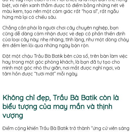
biệt, với nền xanh thẫm được tô điểm bằng những nét vẽ
màu kem, tạo nên một cảm giác rất “họa sĩ”, rất ngẫu
hứng mà lại có chiều sâu.
Chẳng cần phải là người chơi cây chuyên nghiệp, bạn
cũng dễ dàng cảm nhận được vẻ đẹp có phần thiền định
của loại cây này: nhẹ nhàng, tĩnh lặng, như một dòng chảy
êm đềm len lỏi qua những ngày bận rộn.
Đặt một chậu Trầu Bà Batik bên cửa sổ, trên bàn làm việc
hay trong một góc phòng khách, là bạn đã tự tạo cho
mình một góc nhỏ thư giãn, nơi mắt được nghỉ ngơi, và
tâm hồn được “tưới mát” mỗi ngày.
Không chỉ đẹp, Trầu Bà Batik còn là
biểu tượng của may mắn và thịnh
vượng
Điểm cộng khiến Trầu Bà Batik trở thành “ứng cử viên sáng