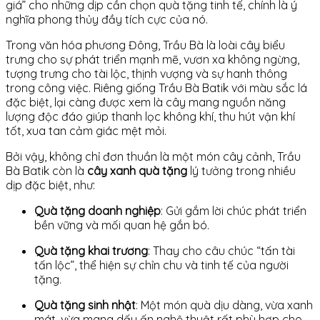
giá” cho những dịp cần chọn quà tặng tinh tế, chính là ý
nghĩa phong thủy đầy tích cực của nó.
Trong văn hóa phương Đông, Trầu Bà là loài cây biểu
trưng cho sự phát triển mạnh mẽ, vươn xa không ngừng,
tượng trưng cho tài lộc, thịnh vượng và sự hanh thông
trong công việc. Riêng giống Trầu Bà Batik với màu sắc lá
đặc biệt, lại càng được xem là cây mang nguồn năng
lượng độc đáo giúp thanh lọc không khí, thu hút vận khí
tốt, xua tan cảm giác mệt mỏi.
Bởi vậy, không chỉ đơn thuần là một món cây cảnh, Trầu
Bà Batik còn là
cây xanh quà tặng
lý tưởng trong nhiều
dịp đặc biệt, như:
Quà tặng doanh nghiệp
: Gửi gắm lời chúc phát triển
bền vững và mối quan hệ gắn bó.
Quà tặng khai trương
: Thay cho câu chúc “tấn tài
tấn lộc”, thể hiện sự chỉn chu và tinh tế của người
tặng.
Quà tặng sinh nhật
: Một món quà dịu dàng, vừa xanh
mát, vừa mang dấu ấn nghệ thuật rất phù hợp cho