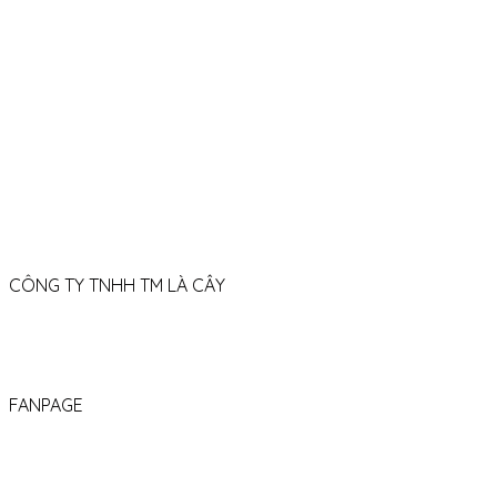
088 653 06 79
08h30 - 21h30 (Thứ 2 – Chủ nhật)
welcome.lacay@
gmail.com
CÔNG TY TNHH TM LÀ CÂY
GPKD số: 0319167490
Được cấp Sở tài chính TP.HCM
FANPAGE