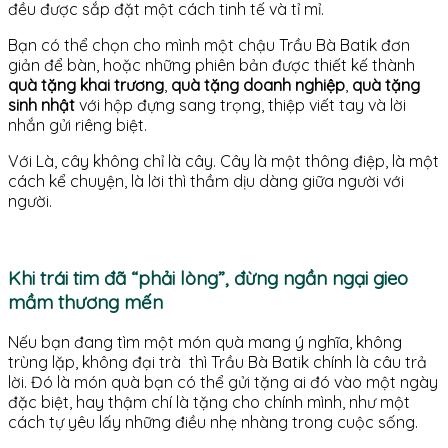
đều được sắp đặt một cách tinh tế và tỉ mỉ.
Bạn có thể chọn cho mình một chậu Trầu Bà Batik đơn
giản để bàn, hoặc những phiên bản được thiết kế thành
quà tặng khai trương
,
quà tặng doanh nghiệp
,
quà tặng
sinh nhật
với hộp đựng sang trọng, thiệp viết tay và lời
nhắn gửi riêng biệt.
Với Là, cây không chỉ là cây. Cây là một thông điệp, là một
cách kể chuyện, là lời thì thầm dịu dàng giữa người với
người.
Khi trái tim đã “phải lòng”, đừng ngần ngại gieo
mầm thương mến
Nếu bạn đang tìm một món quà mang ý nghĩa, không
trùng lặp, không đại trà thì Trầu Bà Batik chính là câu trả
lời. Đó là món quà bạn có thể gửi tặng ai đó vào một ngày
đặc biệt, hay thậm chí là tặng cho chính mình, như một
cách tự yêu lấy những điều nhẹ nhàng trong cuộc sống.