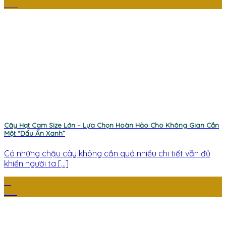
Th9
Cây Hạt Cam Size Lớn – Lựa Chọn Hoàn Hảo Cho Không Gian Cần
Một “Dấu Ấn Xanh”
Có những chậu cây không cần quá nhiều chi tiết vẫn đủ
khiến người ta [...]
14
Th4