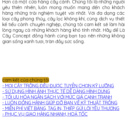
Hơn cả một cửa hàng cây cảnh. Chúng tôi là những người
yêu thiên nhiên, luôn mong muốn mang đến cho khách
hàng những trải nghiệm tuyệt vời nhất. Với đa dạng các
loại cây phong thủy, cây lọc không khí, cùng dịch vụ thiết
kế tiểu cảnh chuyên nghiệp, chúng tôi cam kết sẽ làm hài
lòng ngay cả những khách hàng khó tính nhất. Hãy để Là
Cây Concept đồng hành cùng bạn tạo nên những không
gian sống xanh tươi, tràn đầy sức sống.
cam kết của chúng tôi
- MỌI CÂY TRỒNG ĐỀU ĐƯỢC TUYỂN CHỌN KỸ LƯỠNG
- SỬ DỤNG HÌNH ẢNH THỰC TẾ DỄ DÀNG HÌNH DUNG
- TỐI ƯU HÓA NGÂN SÁCH VỚI MỨC GIÁ CẠNH TRANH
- LUÔN ĐỒNG HÀNH GIÚP ĐỠ BẠN VỀ KỸ THUẬT TRỒNG
- MIỄN PHÍ VIẾT BẢNG, TAG IN, THIỆP GỬI LỜI YÊU THƯƠNG
- PHỤC VỤ GIAO HÀNG NHANH, HOẢ TỐC