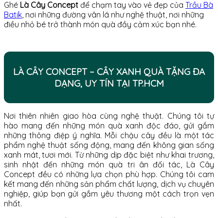
Ghé
Là Cây Concept
để chạm tay vào vẻ đẹp của
Trầu Bà
Batik
, nơi những đường vân lá như nghệ thuật, nơi những
điều nhỏ bé trở thành món quà đầy cảm xúc bạn nhé.
LÀ CÂY CONCEPT – CÂY XANH QUÀ TẶNG ĐA
DẠNG, UY TÍN TẠI TP.HCM
Nơi thiên nhiên giao hòa cùng nghệ thuật. Chúng tôi tự
hào mang đến những món quà xanh độc đáo, gửi gắm
những thông điệp ý nghĩa. Mỗi chậu cây đều là một tác
phẩm nghệ thuật sống động, mang đến không gian sống
xanh mát, tươi mới. Từ những dịp đặc biệt như khai trương,
sinh nhật đến những món quà tri ân đối tác, Là Cây
Concept đều có những lựa chọn phù hợp. Chúng tôi cam
kết mang đến những sản phẩm chất lượng, dịch vụ chuyên
nghiệp, giúp bạn gửi gắm yêu thương một cách trọn vẹn
nhất.