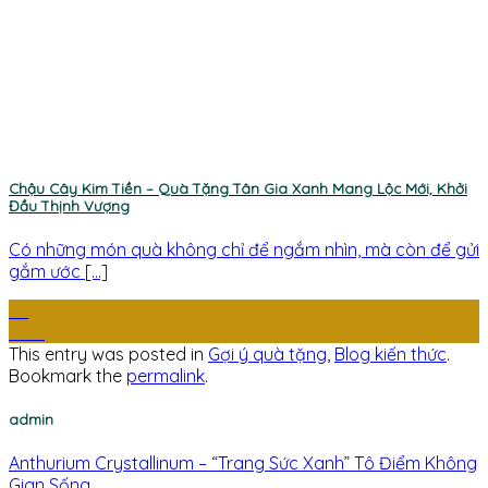
Chậu Cây Kim Tiền – Quà Tặng Tân Gia Xanh Mang Lộc Mới, Khởi
Đầu Thịnh Vượng
Có những món quà không chỉ để ngắm nhìn, mà còn để gửi
gắm ước [...]
22
Th12
This entry was posted in
Gợi ý quà tặng
,
Blog kiến thức
.
Bookmark the
permalink
.
admin
Anthurium Crystallinum – “Trang Sức Xanh” Tô Điểm Không
Gian Sống