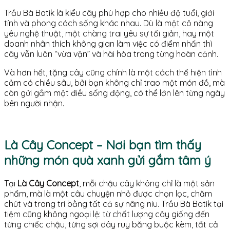
Trầu Bà Batik là kiểu cây phù hợp cho nhiều độ tuổi, giới
tính và phong cách sống khác nhau. Dù là một cô nàng
yêu nghệ thuật, một chàng trai yêu sự tối giản, hay một
doanh nhân thích không gian làm việc có điểm nhấn thì
cây vẫn luôn “vừa vặn” và hài hòa trong từng hoàn cảnh.
Và hơn hết, tặng cây cũng chính là một cách thể hiện tình
cảm có chiều sâu, bởi bạn không chỉ trao một món đồ, mà
còn gửi gắm một điều sống động, có thể lớn lên từng ngày
bên người nhận.
Là Cây Concept – Nơi bạn tìm thấy
những món quà xanh gửi gắm tâm ý
Tại
Là Cây Concept
, mỗi chậu cây không chỉ là một sản
phẩm, mà là một câu chuyện nhỏ được chọn lọc, chăm
chút và trang trí bằng tất cả sự nâng niu. Trầu Bà Batik tại
tiệm cũng không ngoại lệ: từ chất lượng cây giống đến
từng chiếc chậu, từng sợi dây ruy băng buộc kèm, tất cả